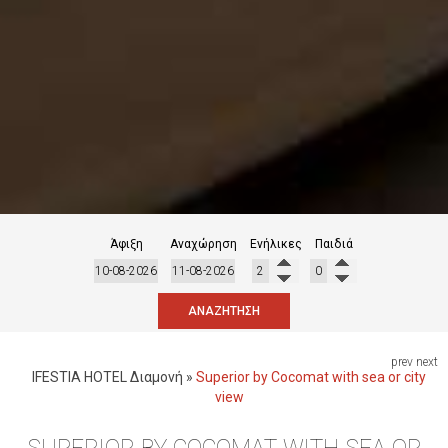
Άφιξη
Αναχώρηση
Ενήλικες
Παιδιά
ΑΝΑΖΉΤΗΣΗ
prev
next
IFESTIA HOTEL
Διαμονή
»
Superior by Cocomat with sea or city
view