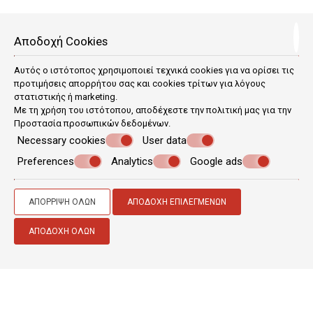
ΤΟΠΟΘΕΣΊΑ IFESTIA HOUSE
Αποδοχή Cookies
Αυτός ο ιστότοπος χρησιμοποιεί τεχνικά cookies για να ορίσει τις
Το IFESTIA HOUSE βρίσκεται στην Αγία Παρασκευή και
προτιμήσεις απορρήτου σας και cookies τρίτων για λόγους
απέχει λιγότερο από 1χλμ. από την παραλία της Αγίας
στατιστικής ή marketing.
Παρασκευής και προσφέρει καταλύματα με θέα στη
Με τη χρήση του ιστότοπου, αποδέχεστε την πολιτική μας για την
θάλασσα, δωρεάν Wi-Fi και δωρεάν ιδιωτικό χώρο
Προστασία προσωπικών δεδομένων
.
στάθμευσης. Το κατάλυμα προσφέρει θέα στο βουνό και
Necessary cookies
User data
τον κήπο και απέχει 1,3χλμ. από την παραλία του
Μονόλιθου. Το διαμέρισμα διαθέτει οικογενειακά
Preferences
Analytics
Google ads
δωμάτια.
ΑΠΌΡΡΙΨΗ ΌΛΩΝ
ΑΠΟΔΟΧΉ ΕΠΙΛΕΓΜΈΝΩΝ
ΑΠΟΔΟΧΉ ΌΛΩΝ