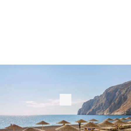
SUPERIOR APARTMENT STREET AND GARDEN VIEW
4 άτομα
1 κρεβάτι queen-size
40m²
ΠΕΡΙΣΣΌΤΕΡΑ
ΚΆΝΤΕ ΚΡΆΤΗΣΗ